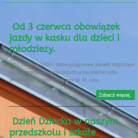
Od 3 czerwca obowiązek
jazdy w kasku dla dzieci i
młodzieży.
Od 3 czerwca 2026 r. obowiązują nowe zasady dotyczące
bezpieczeństwa najmłodszych uczestników ruchu
drogowego. Dzieci i młodzież do 16. roku...
Zobacz więcej...
Dzień Dziecka w naszym
przedszkolu i szkole