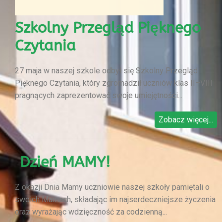
Szkolny Przegląd Pięknego
Czytania
27 maja w naszej szkole odbył się Szkolny Przegląd
Pięknego Czytania, który zgromadził uczniów klas II–VIII
pragnących zaprezentować swoje umiejętności...
Zobacz więcej...
Dzień MAMY!
Z okazji Dnia Mamy uczniowie naszej szkoły pamiętali o
swoich Mamach, składając im najserdeczniejsze życzenia
oraz wyrażając wdzięczność za codzienną...