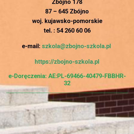
Zbójno 178
87 – 645 Zbójno
woj. kujawsko-pomorskie
tel. : 54 260 60 06
e-mail:
szkola@zbojno-szkola.pl
https://zbojno-szkola.pl
e-D
oręczenia: AE:PL-69466-40479-FBBHR-
32