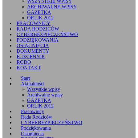
WSZYSTKIE WPISY
ARCHIWALNE WPISY
GAZETKA
ORLIK 2012
PRACOWNICY
RADA RODZICÓW
CYBERBEZPIECZEŃSTWO
PODZIĘKOWANIA
OSIĄGNIĘCIA
DOKUMENTY
E-DZIENNIK
RODO
KONTAKT
Start
Aktualności
Wszystkie wpisy
Archiwalne wpisy
GAZETKA
ORLIK 2012
Pracownicy
Rada Rodziców
CYBERBEZPIECZEŃSTWO
Podziękowania
Osiągnięcia