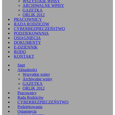
WSZYSTKIE WPISY
ARCHIWALNE WPISY
GAZETKA
ORLIK 2012
PRACOWNICY
RADA RODZICÓW
CYBERBEZPIECZEŃSTWO
PODZIĘKOWANIA
OSIĄGNIĘCIA
DOKUMENTY
E-DZIENNIK
RODO
KONTAKT
Start
Aktualności
Wszystkie wpisy
Archiwalne wpisy
GAZETKA
ORLIK 2012
Pracownicy
Rada Rodziców
CYBERBEZPIECZEŃSTWO
Podziękowania
Osiągnięcia